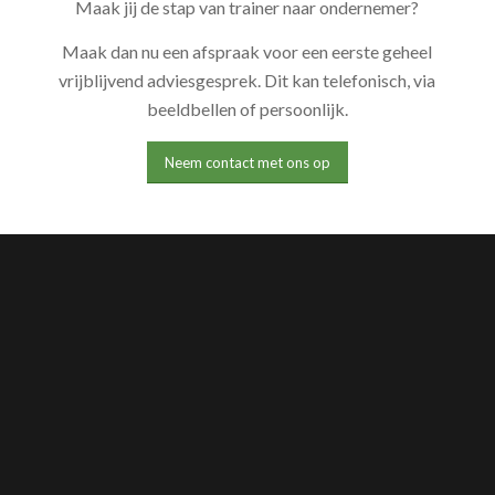
Maak jij de stap van trainer naar ondernemer?
Maak dan nu een afspraak voor een eerste geheel
vrijblijvend adviesgesprek. Dit kan telefonisch, via
beeldbellen of persoonlijk.
Neem contact met ons op
FIT&PLUS
Hagelkruisweg 15
5971 EA Grubbenvorst
Tel
+31-(0)77-366 1640