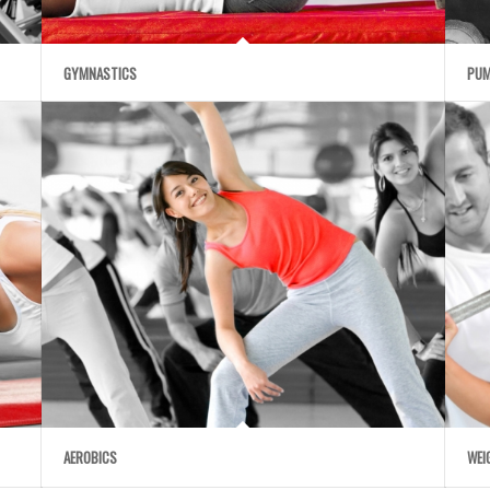
GYMNASTICS
PUM
AEROBICS
WEI